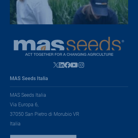
Instagram
Facebook
X
Linkedin
Youtube
opri
opri
opri
opri
opri
in
in
in
in
in
una
MAS Seeds Italia
una
una
una
una
nuova
nuova
nuova
nuova
nuova
scheda
scheda
scheda
scheda
scheda
MAS Seeds Italia
Via Europa 6,
37050 San Pietro di Morubio VR
Italia