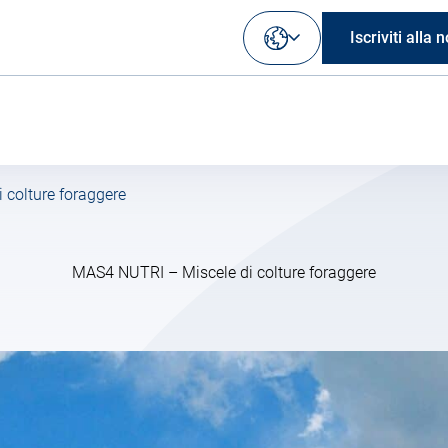
Iscriviti alla
Seleziona
la
tua
lingua
colture foraggere
MAS4 NUTRI – Miscele di colture foraggere