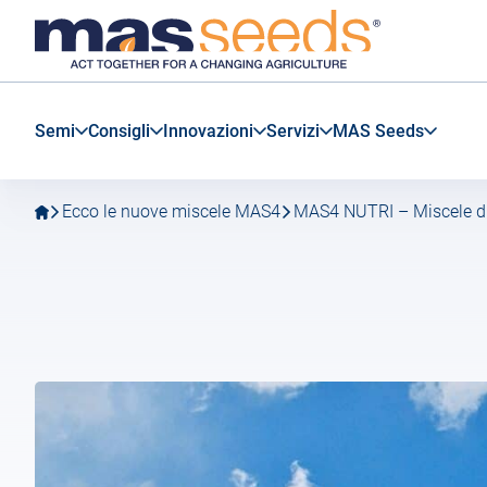
Vai
Vai
MAS
alla
al
Seeds
navigazione
contenuto
Italia
principale
principale
Semi
Consigli
Innovazioni
Servizi
MAS Seeds
Ecco le nuove miscele MAS4
MAS4 NUTRI – Miscele di 